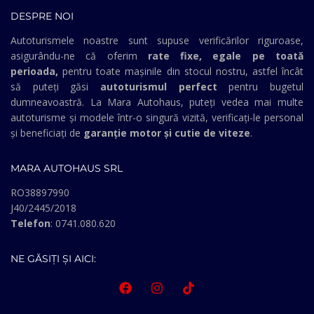
DESPRE NOI
Autoturismele noastre sunt supuse verificărilor riguroase,
asigurându-ne că oferim
rate fixe, egale pe toată
perioada,
pentru toate mașinile din stocul nostru, astfel încât
să puteți găsi
autoturismul perfect
pentru bugetul
dumneavoastră. La Mara Autohaus, puteți vedea mai multe
autoturisme și modele într-o singură vizită, verificați-le personal
și beneficiați de
garanție motor și cutie de viteze
.
MARA AUTOHAUS SRL
RO38897990
J40/2445/2018
Telefon
: 0741.080.620
NE GĂSIȚI ȘI AICI: