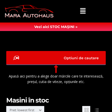
Vezi aici STOC MAȘINI »
Optiuni de cautare
Apasă aici pentru a alege doar mărcile care te interesează,
prețul, cutia de viteze, opțiunile etc.
Masini în stoc
Pret: lowest first